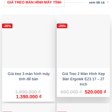
GIÁ TREO MÀN HÌNH MÁY TÍNH
xem tất cả
-26%
-25%
Giá treo 3 màn hình máy
Giá Treo 2 Màn Hình Kẹp
tính để bàn
Bàn Ergotek EZ3 17 – 27
Inch
Giá
Gi
1.890.000
₫
690.000
₫
520.000
₫
Giá
Giá
gốc
hi
1.390.000
₫
gốc
hiện
là:
tại
là:
tại
690.000 ₫.
là:
1.890.000 ₫.
là:
52