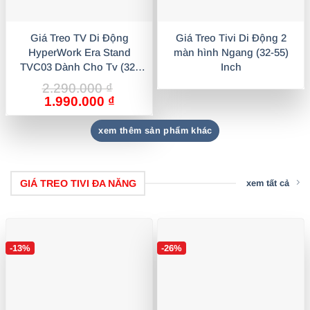
Giá Treo TV Di Động
Giá Treo Tivi Di Động 2
HyperWork Era Stand
màn hình Ngang (32-55)
TVC03 Dành Cho Tv (32-
Inch
86) Inch
2.290.000
₫
Giá
Giá
1.990.000
₫
gốc
hiện
là:
tại
xem thêm sản phẩm khác
2.290.000 ₫.
là:
1.990.000 ₫.
GIÁ TREO TIVI ĐA NĂNG
xem tất cả
-13%
-26%