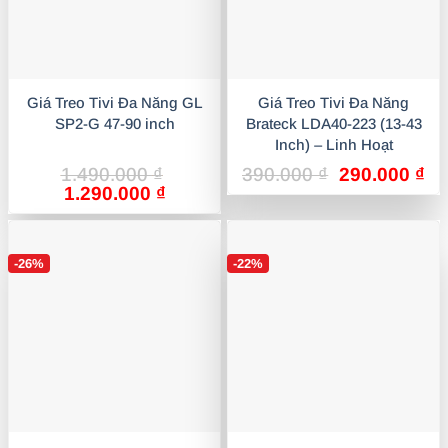
Giá Treo Tivi Đa Năng GL
Giá Treo Tivi Đa Năng
SP2-G 47-90 inch
Brateck LDA40-223 (13-43
Inch) – Linh Hoạt
Giá
Gi
1.490.000
₫
390.000
₫
290.000
₫
Giá
Giá
gốc
hi
1.290.000
₫
gốc
hiện
là:
tại
là:
tại
390.000 ₫.
là:
1.490.000 ₫.
là:
29
-26%
-22%
1.290.000 ₫.