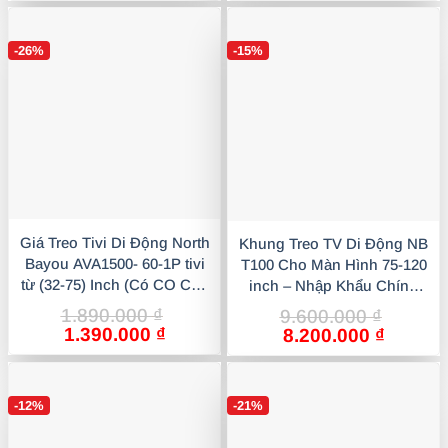
là:
tại
là:
tại
2.190.000 ₫.
là:
1.890.000 ₫.
là:
-26%
-15%
1.990.000 ₫.
1.390.0
Giá Treo Tivi Di Động North
Khung Treo TV Di Động NB
Bayou AVA1500- 60-1P tivi
T100 Cho Màn Hình 75-120
từ (32-75) Inch (Có CO CQ)
inch – Nhập Khẩu Chính
Màu Đen Sang Trọng, Chắc
Hãng, Chắc Chắn &
1.890.000
₫
9.600.000
₫
Chắn
Chuyên Nghiệp
Giá
Giá
1.390.000
₫
Giá
Giá
8.200.000
₫
gốc
hiện
gốc
hiện
là:
tại
là:
tại
1.890.000 ₫.
là:
9.600.000 ₫.
là:
-12%
-21%
1.390.000 ₫.
8.200.0