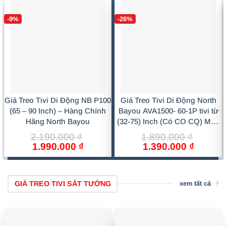
-9%
-26%
Giá Treo Tivi Di Động NB P100
Giá Treo Tivi Di Động North
(65 – 90 Inch) – Hàng Chính
Bayou AVA1500- 60-1P tivi từ
Hãng North Bayou
(32-75) Inch (Có CO CQ) Màu
Đen Sang Trọng, Chắc Chắn
2.190.000
₫
1.890.000
₫
Giá
Giá
Giá
Giá
1.990.000
₫
1.390.000
₫
gốc
hiện
gốc
hiện
là:
tại
là:
tại
2.190.000 ₫.
là:
1.890.000 ₫.
là:
1.990.000 ₫.
1.390.0
GIÁ TREO TIVI SÁT TƯỜNG
xem tất cả