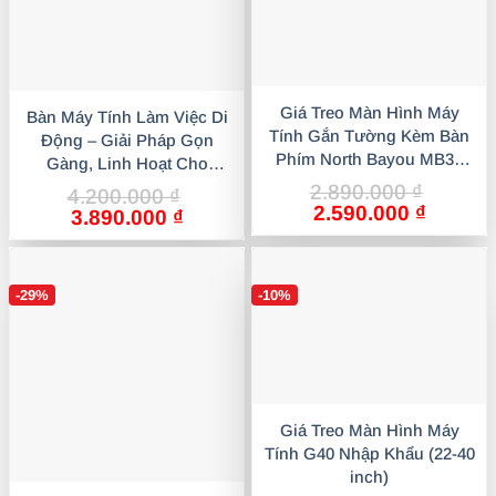
Giá Treo Màn Hình Máy
Bàn Máy Tính Làm Việc Di
Tính Gắn Tường Kèm Bàn
Động – Giải Pháp Gọn
Phím North Bayou MB32
Gàng, Linh Hoạt Cho
(19-27 Inch) Nhập Khẩu
Không Gian Hiện Đại
2.890.000
₫
4.200.000
₫
Giá
Giá
2.590.000
₫
Giá
Giá
3.890.000
₫
gốc
hiện
gốc
hiện
là:
tại
là:
tại
2.890.000 ₫.
là:
4.200.000 ₫.
là:
2.590.0
-29%
-10%
3.890.000 ₫.
Giá Treo Màn Hình Máy
Tính G40 Nhập Khẩu (22-40
inch)