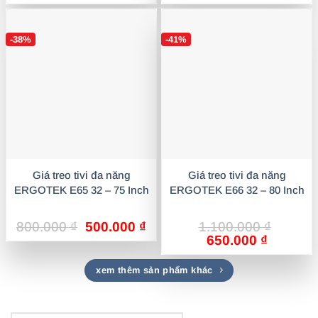
gốc
hiện
gốc
hi
là:
tại
là:
tại
600.000 ₫.
là:
800.000 ₫.
là:
-38%
-41%
350.000 ₫.
45
Giá treo tivi đa năng
Giá treo tivi đa năng
ERGOTEK E65 32 – 75 Inch
ERGOTEK E66 32 – 80 Inch
Giá
Giá
800.000
₫
500.000
₫
1.100.000
₫
gốc
hiện
Giá
Giá
650.000
₫
là:
tại
gốc
hiện
800.000 ₫.
là:
là:
tại
xem thêm sản phẩm khác
500.000 ₫.
1.100.000 ₫.
là:
650.000