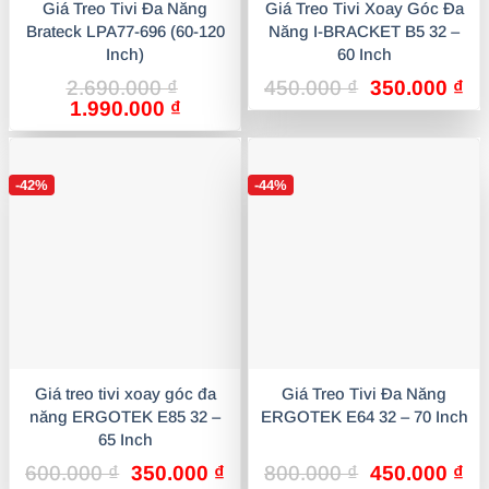
Giá Treo Tivi Đa Năng
Giá Treo Tivi Xoay Góc Đa
Brateck LPA77-696 (60-120
Năng I-BRACKET B5 32 –
Inch)
60 Inch
Giá
Gi
2.690.000
₫
450.000
₫
350.000
₫
Giá
Giá
gốc
hi
1.990.000
₫
gốc
hiện
là:
tại
là:
tại
450.000 ₫.
là:
2.690.000 ₫.
là:
35
-42%
-44%
1.990.000 ₫.
Giá treo tivi xoay góc đa
Giá Treo Tivi Đa Năng
năng ERGOTEK E85 32 –
ERGOTEK E64 32 – 70 Inch
65 Inch
Giá
Giá
Giá
Gi
600.000
₫
350.000
₫
800.000
₫
450.000
₫