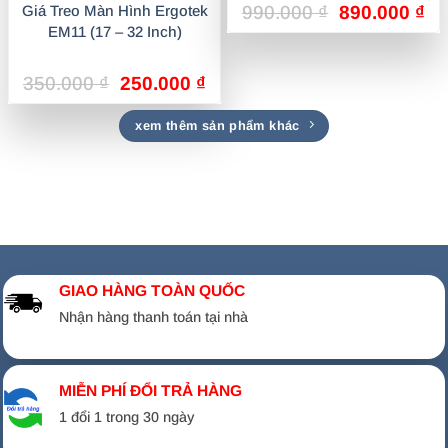
Giá
Gi
Giá Treo Màn Hình Ergotek
990.000
₫
890.000
₫
gốc
hi
EM11 (17 – 32 Inch)
là:
tại
990.000 ₫.
là:
Giá
Giá
350.000
₫
250.000
₫
89
gốc
hiện
là:
tại
xem thêm sản phẩm khác
350.000 ₫.
là:
250.000 ₫.
GIAO HÀNG TOÀN QUỐC
Nhận hàng thanh toán tại nhà
MIỄN PHÍ ĐỔI TRẢ HÀNG
1 đổi 1 trong 30 ngày