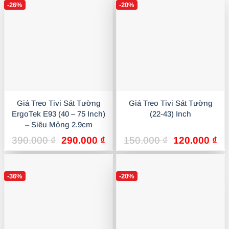
-26%
-20%
Giá Treo Tivi Sát Tường
Giá Treo Tivi Sát Tường
ErgoTek E93 (40 – 75 Inch)
(22-43) Inch
– Siêu Mỏng 2.9cm
Giá
Giá
Giá
Gi
390.000
₫
290.000
₫
150.000
₫
120.000
₫
gốc
hiện
gốc
hi
là:
tại
là:
tại
390.000 ₫.
là:
150.000 ₫.
là:
-36%
-20%
290.000 ₫.
12