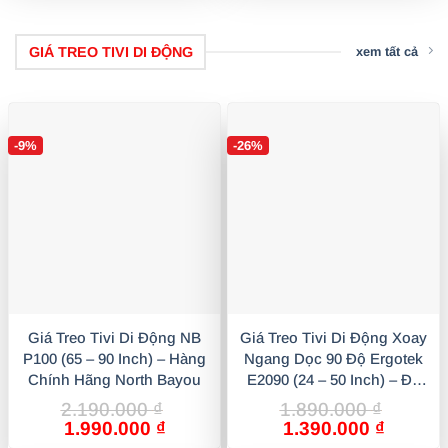
200.000 ₫.
35
GIÁ TREO TIVI DI ĐỘNG
xem tất cả
-9%
-26%
Giá Treo Tivi Di Động NB
Giá Treo Tivi Di Động Xoay
P100 (65 – 90 Inch) – Hàng
Ngang Dọc 90 Độ Ergotek
Chính Hãng North Bayou
E2090 (24 – 50 Inch) – Đa
Năng & Linh Hoạt
2.190.000
₫
1.890.000
₫
Giá
Giá
Giá
Giá
1.990.000
₫
1.390.000
₫
gốc
hiện
gốc
hiện