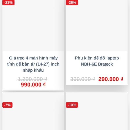
-23%
-26%
1.390.000 ₫.
Giá treo 4 màn hình máy
Phụ kiện đế đỡ laptop
tính để bàn từ (14-27) inch
NBH-6E Brateck
nhập khẩu
Giá
Gi
1.290.000
₫
390.000
₫
290.000
₫
Giá
Giá
gốc
hi
990.000
₫
gốc
hiện
là:
tại
là:
tại
390.000 ₫.
là:
1.290.000 ₫.
là:
29
-7%
-10%
990.000 ₫.