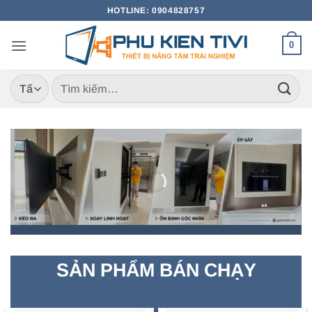
Bỏ
HOTLINE: 0904828757
qua
nội
0
dung
Tìm
kiếm:
SẢN PHẨM BÁN CHẠY