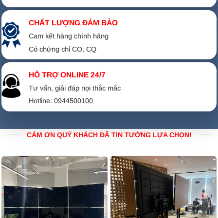
CHẤT LƯỢNG ĐẢM BẢO
Cam kết hàng chính hãng
Có chứng chỉ CO, CQ
HỖ TRỢ ONLINE 24/7
Tư vấn, giải đáp nọi thắc mắc
Hotline: 0944500100
CẢM ƠN QUÝ KHÁCH ĐÃ TIN TƯỞNG LỰA CHỌN!