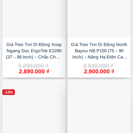
Giá Treo Tivi Di Động Xoay
Giá Treo Tivi Di Động North
Ngang Dọc ErgoTek E2290
Bayou NB P150 (75 – 90
(37 – 86 Inch) – Chắc Chắn,
Inch) – Nâng Hạ Điện Cao
Giá Rẻ
Cấp
3.290.000
₫
3.690.000
₫
Giá
Giá
Giá
Giá
2.890.000
₫
2.900.000
₫
gốc
hiện
gốc
hiện
là:
tại
là:
tại
3.290.000 ₫.
là:
3.690.000 ₫.
là:
-13%
2.890.000 ₫.
2.900.0