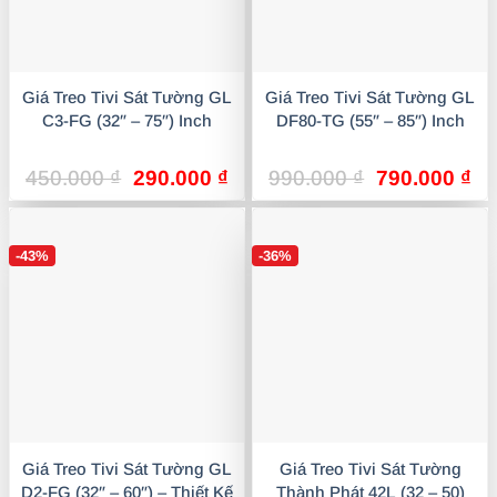
Giá Treo Tivi Sát Tường GL
Giá Treo Tivi Sát Tường GL
C3-FG (32″ – 75″) Inch
DF80-TG (55″ – 85″) Inch
Giá
Giá
Giá
Gi
450.000
₫
290.000
₫
990.000
₫
790.000
₫
gốc
hiện
gốc
hi
là:
tại
là:
tại
450.000 ₫.
là:
990.000 ₫.
là:
-43%
-36%
290.000 ₫.
79
Giá Treo Tivi Sát Tường GL
Giá Treo Tivi Sát Tường
D2-FG (32″ – 60″) – Thiết Kế
Thành Phát 42L (32 – 50)