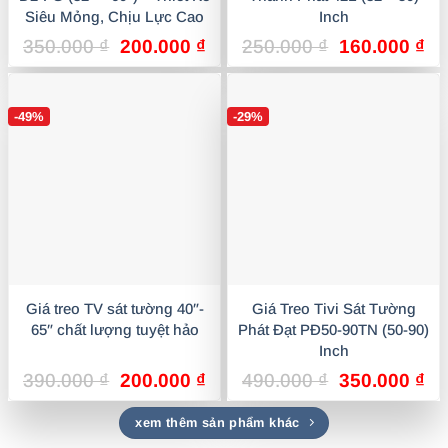
Siêu Mỏng, Chịu Lực Cao
Inch
Giá
Giá
Giá
Gi
350.000
₫
200.000
₫
250.000
₫
160.000
₫
gốc
hiện
gốc
hi
là:
tại
là:
tại
350.000 ₫.
là:
250.000 ₫.
là:
-49%
-29%
200.000 ₫.
16
Giá treo TV sát tường 40″-
Giá Treo Tivi Sát Tường
65″ chất lượng tuyệt hảo
Phát Đạt PĐ50-90TN (50-90)
Inch
Giá
Giá
Giá
Gi
390.000
₫
200.000
₫
490.000
₫
350.000
₫
gốc
hiện
gốc
hi
là:
tại
là:
tại
xem thêm sản phẩm khác
390.000 ₫.
là:
490.000 ₫.
là: