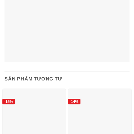
SẢN PHẨM TƯƠNG TỰ
Tivi Sony:
Phù hợp hoàn hảo, kể cả các dòng có mặt
-15%
-14%
lưng phẳng hay hơi cong nhẹ.
Tivi Samsung:
Cân tốt từ các dòng Smart TV màn
hình mỏng đến các dòng QLED đời mới.