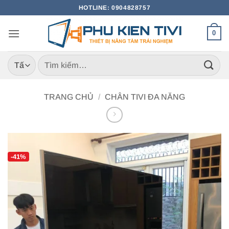
Bỏ
HOTLINE: 0904828757
qua
nội
0
dung
Tìm
kiếm:
TRANG CHỦ
/
CHÂN TIVI ĐA NĂNG
-41%