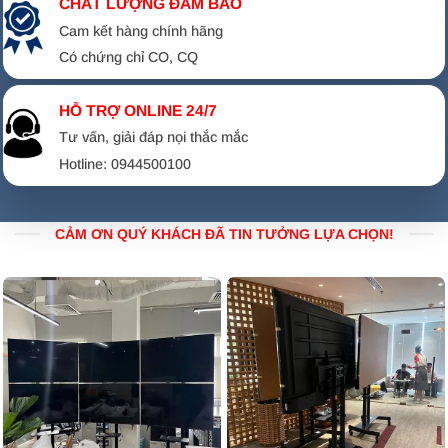
CHẤT LƯỢNG ĐẢM BẢO
Cam kết hàng chính hãng
Có chứng chỉ CO, CQ
HỖ TRỢ ONLINE 24/7
Tư vấn, giải đáp nọi thắc mắc
Hotline: 0944500100
Tại sao loại chân này lại gắn được mọi Tivi?
Cơ chế bắt vít thông minh:
Chân đế không gắn vào
CẢM ƠN QUÝ KHÁCH ĐÃ TIN TƯỞNG LỰA CHỌN!
cạnh dưới tivi (như chân zin) mà bắt trực tiếp vào
4 lỗ
vít treo tường
ở mặt sau tivi. Đây là 4 lỗ vít tiêu chuẩn
mà bất kỳ hãng tivi nào cũng phải có.
Bộ ốc vít đi kèm đa dạng:
Trong mỗi hộp sản phẩm đã
có sẵn các túi ốc với kích cỡ khác nhau (M4, M6, M8…).
Dù tivi của khách dùng lỗ vít to hay nhỏ, ngắn hay dài
đều có ốc tương ứng để bắt.