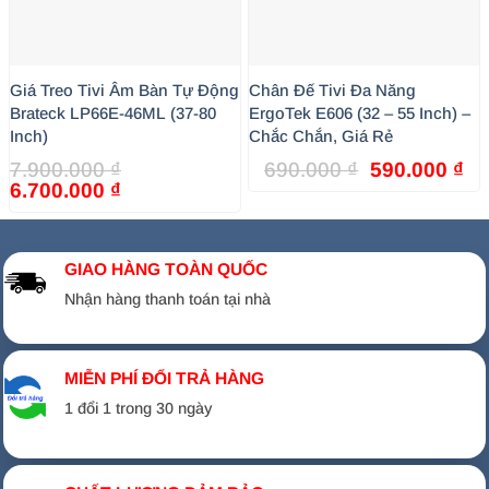
Tivi LG:
Lắp đặt cực nhanh, không lo vướng cổng kết
nối sau lưng.
Các hãng khác:
Casper, TCL, Xiaomi, Panasonic,
Giá Treo Tivi Âm Bàn Tự Động
Chân Đế Tivi Đa Năng
Brateck LP66E-46ML (37-80
ErgoTek E606 (32 – 55 Inch) –
Sharp, Asanzo… đều sử dụng chung một quy chuẩn lỗ
Inch)
Chắc Chắn, Giá Rẻ
vít mặt sau, nên chân đế này đều “nhân” hết.
Giá
Gi
7.900.000
₫
690.000
₫
590.000
₫
Giá
Giá
gốc
hi
6.700.000
₫
gốc
hiện
là:
tại
là:
tại
690.000 ₫.
là:
7.900.000 ₫.
là:
59
GIAO HÀNG TOÀN QUỐC
6.700.000 ₫.
Nhận hàng thanh toán tại nhà
MIỄN PHÍ ĐỔI TRẢ HÀNG
1 đổi 1 trong 30 ngày