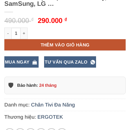
SamSung, LG …
Giá
Giá
490.000
290.000
₫
₫
gốc
hiện
Chân Tivi Để Bàn, Loại Chân Này Có Thể Gắn Được Mọi Tivi N
là:
tại
490.000 ₫.
là:
THÊM VÀO GIỎ HÀNG
290.000 ₫.
MUA NGAY
TƯ VẤN QUA ZALO
🛡️
Bảo hành:
24 tháng
Danh mục:
Chân Tivi Đa Năng
Thương hiệu:
ERGOTEK