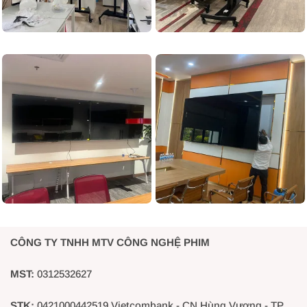
CÔNG TY TNHH MTV CÔNG NGHỆ PHIM
MST:
0312532627
STK:
0421000442519 Vietcombank - CN Hùng Vương - TP