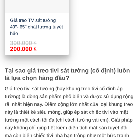
Giá treo TV sát tường
40″- 65″ chất lượng tuyệt
hảo
390.000
₫
Giá
Giá
200.000
₫
gốc
hiện
là:
tại
390.000 ₫.
là:
Tại sao giá treo tivi sát tường (cố định) luôn
200.000 ₫.
là lựa chọn hàng đầu?
Giá treo tivi sát tường (hay khung treo tivi cố định áp
tường) là dòng sản phẩm phổ biến và được sử dụng rộng
rãi nhất hiện nay. Điểm cộng lớn nhất của loại khung treo
này là thiết kế siêu mỏng, giúp ép sát chiếc tivi vào mặt
tường một cách tối đa (chỉ cách tường vài cm). Giải pháp
này không chỉ giúp tiết kiệm diện tích mặt sàn tuyệt đối
mà còn biến chiếc tivi nhà bạn trông như một bức tranh