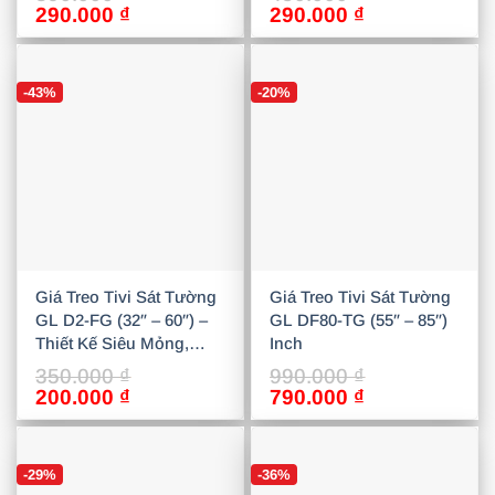
Giá
Giá
Giá
Giá
290.000
₫
290.000
₫
gốc
hiện
gốc
hiện
là:
tại
là:
tại
390.000 ₫.
là:
450.000 ₫.
là:
-43%
-20%
290.000 ₫.
290.000 ₫.
Giá Treo Tivi Sát Tường
Giá Treo Tivi Sát Tường
GL D2-FG (32″ – 60″) –
GL DF80-TG (55″ – 85″)
Thiết Kế Siêu Mỏng,
Inch
Chịu Lực Cao
350.000
₫
990.000
₫
Giá
Giá
Giá
Giá
200.000
₫
790.000
₫
gốc
hiện
gốc
hiện
là:
tại
là:
tại
350.000 ₫.
là:
990.000 ₫.
là:
-29%
-36%
200.000 ₫.
790.000 ₫.