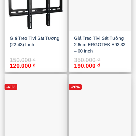
Giá Treo Tivi Sát Tường
Giá Treo Tivi Sát Tường
(22-43) Inch
2.6cm ERGOTEK E92 32
– 60 Inch
150.000
₫
350.000
₫
Giá
Giá
Giá
Giá
120.000
₫
190.000
₫
gốc
hiện
gốc
hiện
là:
tại
là:
tại
150.000 ₫.
là:
350.000 ₫.
là:
-41%
-26%
120.000 ₫.
190.000 ₫.