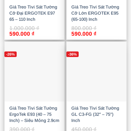
Giá Treo Tivi Sát Tường
Giá Treo Tivi Sát Tường
Cỡ Đại ERGOTEK E97
Cỡ Lớn ERGOTEK E95
65 – 110 Inch
(65-100) Inch
1.000.000
₫
800.000
₫
Giá
Giá
Giá
Giá
590.000
₫
590.000
₫
gốc
hiện
gốc
hiện
là:
tại
là:
tại
1.000.000 ₫.
là:
800.000 ₫.
là:
-26%
-36%
590.000 ₫.
590.000 ₫.
Giá Treo Tivi Sát Tường
Giá Treo Tivi Sát Tường
ErgoTek E93 (40 – 75
GL C3-FG (32″ – 75″)
Inch) – Siêu Mỏng 2.9cm
Inch
390.000
₫
450.000
₫