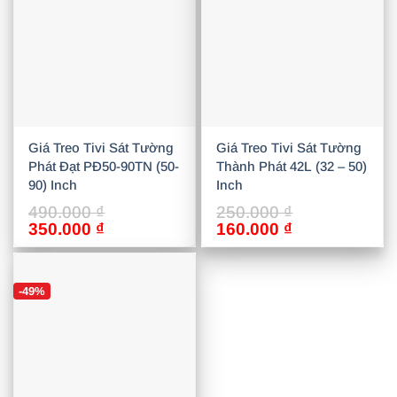
Giá Treo Tivi Sát Tường
Giá Treo Tivi Sát Tường
Phát Đạt PĐ50-90TN (50-
Thành Phát 42L (32 – 50)
90) Inch
Inch
490.000
₫
250.000
₫
Giá
Giá
Giá
Giá
350.000
₫
160.000
₫
gốc
hiện
gốc
hiện
là:
tại
là:
tại
490.000 ₫.
là:
250.000 ₫.
là:
-49%
350.000 ₫.
160.000 ₫.