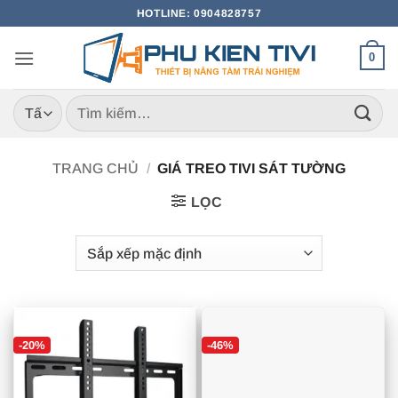
Bỏ
HOTLINE: 0904828757
qua
nội
0
dung
Tìm
kiếm:
TRANG CHỦ
/
GIÁ TREO TIVI SÁT TƯỜNG
LỌC
-20%
-46%