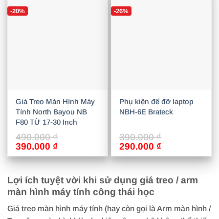
990.000 ₫.
là:
2.890.000 ₫.
là:
-20%
-26%
890.000 ₫.
2.590.000 ₫
Giá Treo Màn Hình Máy
Phụ kiện đế đỡ laptop
Tính North Bayou NB
NBH-6E Brateck
F80 TỪ 17-30 Inch
490.000
₫
390.000
₫
Giá
Giá
Giá
Giá
390.000
₫
290.000
₫
gốc
hiện
gốc
hiện
là:
tại
là:
tại
490.000 ₫.
là:
390.000 ₫.
là:
Lợi ích tuyệt vời khi sử dụng giá treo / arm
390.000 ₫.
290.000 ₫.
màn hình máy tính công thái học
Giá treo màn hình máy tính (hay còn gọi là Arm màn hình /