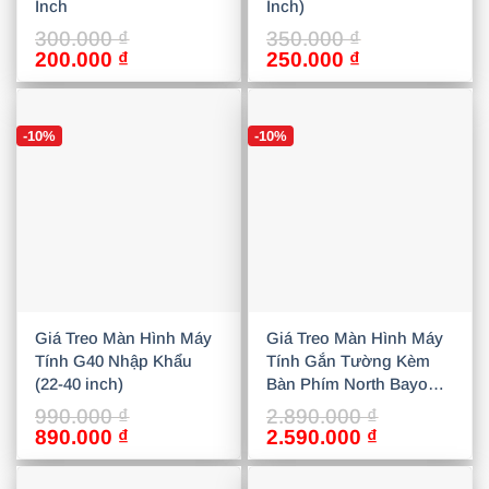
Inch
Inch)
300.000
₫
350.000
₫
Giá
Giá
Giá
Giá
200.000
₫
250.000
₫
gốc
hiện
gốc
hiện
là:
tại
là:
tại
300.000 ₫.
là:
350.000 ₫.
là:
-10%
-10%
200.000 ₫.
250.000 ₫.
Giá Treo Màn Hình Máy
Giá Treo Màn Hình Máy
Tính G40 Nhập Khẩu
Tính Gắn Tường Kèm
(22-40 inch)
Bàn Phím North Bayou
MB32 (19-27 Inch) Nhập
990.000
₫
2.890.000
₫
Khẩu
Giá
Giá
Giá
Giá
890.000
₫
2.590.000
₫
gốc
hiện
gốc
hiện
là:
tại
là:
tại