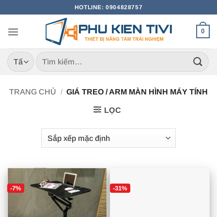
Bỏ
HOTLINE: 0904828757
qua
nội
0
dung
Tìm
kiếm:
TRANG CHỦ
/
GIÁ TREO / ARM MÀN HÌNH MÁY TÍNH
LỌC
-7%
-31%