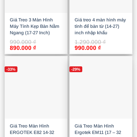
Giá Treo 3 Màn Hình
Giá treo 4 màn hình máy
Máy Tính Kẹp Bàn Nằm
tính để bàn từ (14-27)
Ngang (17-27 Inch)
inch nhập khẩu
990.000
₫
1.290.000
₫
Giá
Giá
Giá
Giá
890.000
₫
990.000
₫
gốc
hiện
gốc
hiện
là:
tại
là:
tại
990.000 ₫.
là:
1.290.000 ₫.
là:
-33%
-29%
890.000 ₫.
990.000 ₫.
Giá Treo Màn Hình
Giá Treo Màn Hình
ERGOTEK E82 14-32
Ergotek EM11 (17 – 32