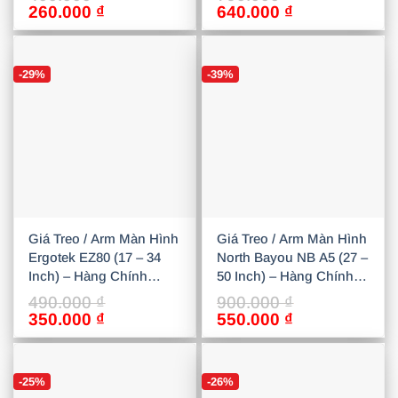
Giá
Giá
Giá
Giá
260.000
₫
640.000
₫
gốc
hiện
gốc
hiện
là:
tại
là:
tại
400.000 ₫.
là:
790.000 ₫.
là:
-29%
-39%
260.000 ₫.
640.000 ₫.
Giá Treo / Arm Màn Hình
Giá Treo / Arm Màn Hình
Ergotek EZ80 (17 – 34
North Bayou NB A5 (27 –
Inch) – Hàng Chính
50 Inch) – Hàng Chính
Hãng, Giá Tốt
Hãng, Giá Tốt
490.000
₫
900.000
₫
Giá
Giá
Giá
Giá
350.000
₫
550.000
₫
gốc
hiện
gốc
hiện
là:
tại
là:
tại
490.000 ₫.
là:
900.000 ₫.
là:
-25%
-26%
350.000 ₫.
550.000 ₫.