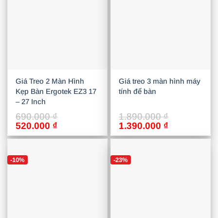
Giá Treo 2 Màn Hình
Giá treo 3 màn hình máy
Kẹp Bàn Ergotek EZ3 17
tính để bàn
– 27 Inch
690.000
₫
1.890.000
₫
Giá
Giá
Giá
Giá
520.000
₫
1.390.000
₫
gốc
hiện
gốc
hiện
là:
tại
là:
tại
690.000 ₫.
là:
1.890.000 ₫.
là:
-10%
-23%
520.000 ₫.
1.390.000 ₫