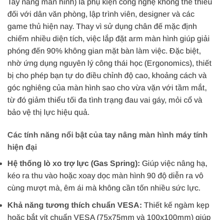
Tay nâng màn hình) là phụ kiện công nghệ không thể thiếu
đối với dân văn phòng, lập trình viên, designer và các
game thủ hiện nay. Thay vì sử dụng chân đế mặc định
chiếm nhiều diện tích, việc lắp đặt arm màn hình giúp giải
phóng đến 90% không gian mặt bàn làm việc. Đặc biệt,
nhờ ứng dụng nguyên lý công thái học (Ergonomics), thiết
bị cho phép bạn tự do điều chỉnh độ cao, khoảng cách và
góc nghiêng của màn hình sao cho vừa vặn với tầm mắt,
từ đó giảm thiểu tối đa tình trạng đau vai gáy, mỏi cổ và
bảo vệ thị lực hiệu quả.
Các tính năng nổi bật của tay nâng màn hình máy tính
hiện đại
Hệ thống lò xo trợ lực (Gas Spring):
Giúp việc nâng hạ,
kéo ra thu vào hoặc xoay dọc màn hình 90 độ diễn ra vô
cùng mượt mà, êm ái mà không cần tốn nhiều sức lực.
Khả năng tương thích chuẩn VESA:
Thiết kế ngàm kẹp
hoặc bắt vít chuẩn VESA (75x75mm và 100x100mm) giúp