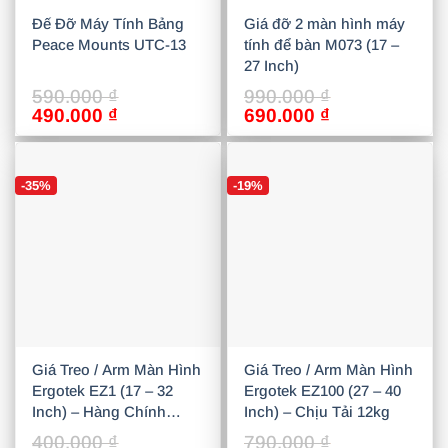
Đế Đỡ Máy Tính Bảng
Giá đỡ 2 màn hình máy
Peace Mounts UTC-13
tính để bàn M073 (17 –
27 Inch)
590.000
₫
990.000
₫
Giá
Giá
Giá
Giá
490.000
₫
690.000
₫
gốc
hiện
gốc
hiện
là:
tại
là:
tại
590.000 ₫.
là:
990.000 ₫.
là:
-35%
-19%
490.000 ₫.
690.000 ₫.
Giá Treo / Arm Màn Hình
Giá Treo / Arm Màn Hình
Ergotek EZ1 (17 – 32
Ergotek EZ100 (27 – 40
Inch) – Hàng Chính
Inch) – Chịu Tải 12kg
Hãng, Giá Tốt
400.000
₫
790.000
₫