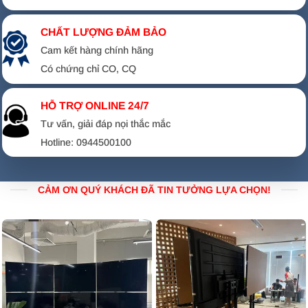
CHẤT LƯỢNG ĐẢM BẢO
Cam kết hàng chính hãng
Có chứng chỉ CO, CQ
HỖ TRỢ ONLINE 24/7
Tư vấn, giải đáp nọi thắc mắc
Hotline: 0944500100
CẢM ƠN QUÝ KHÁCH ĐÃ TIN TƯỞNG LỰA CHỌN!