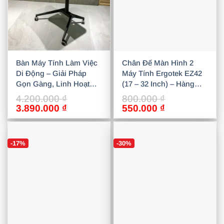
Bàn Máy Tính Làm Việc
Chân Đế Màn Hình 2
Di Động – Giải Pháp
Máy Tính Ergotek EZ42
Gọn Gàng, Linh Hoạt
(17 – 32 Inch) – Hàng
Cho Không Gian Hiện
Chính Hãng, Giá Tốt
4.200.000
₫
800.000
₫
Đại
Giá
Giá
Giá
Giá
3.890.000
₫
550.000
₫
gốc
hiện
gốc
hiện
là:
tại
là:
tại
4.200.000 ₫.
là:
800.000 ₫.
là:
-17%
-30%
3.890.000 ₫.
550.000 ₫.