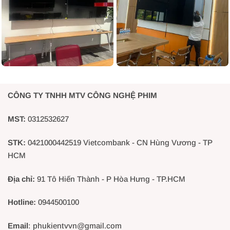
CÔNG TY TNHH MTV CÔNG NGHỆ PHIM
MST:
0312532627
STK:
0421000442519 Vietcombank - CN Hùng Vương - TP
HCM
Địa chỉ:
91 Tô Hiến Thành - P Hòa Hưng - TP.HCM
Hotline:
0944500100
Email
: phukientvvn@gmail.com