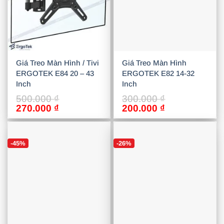
Giá Treo Màn Hình / Tivi
Giá Treo Màn Hình
ERGOTEK E84 20 – 43
ERGOTEK E82 14-32
Inch
Inch
500.000
₫
300.000
₫
Giá
Giá
Giá
Giá
270.000
₫
200.000
₫
gốc
hiện
gốc
hiện
là:
tại
là:
tại
500.000 ₫.
là:
300.000 ₫.
là:
-45%
-26%
270.000 ₫.
200.000 ₫.