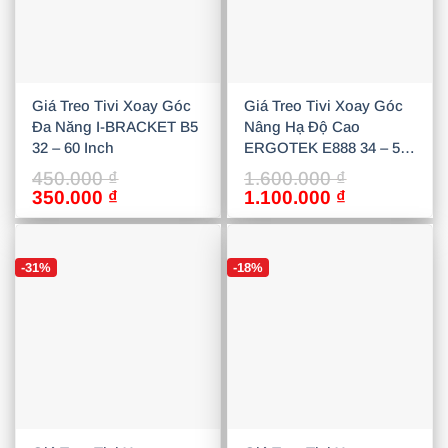
Giá Treo Tivi Xoay Góc
Giá Treo Tivi Xoay Góc
Đa Năng I-BRACKET B5
Nâng Hạ Độ Cao
32 – 60 Inch
ERGOTEK E888 34 – 55
Inch
450.000
₫
1.600.000
₫
Giá
Giá
Giá
Giá
350.000
₫
1.100.000
₫
gốc
hiện
gốc
hiện
là:
tại
là:
tại
450.000 ₫.
là:
1.600.000 ₫.
là:
-31%
-18%
350.000 ₫.
1.100.000 ₫