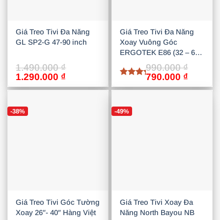
Giá Treo Tivi Đa Năng
Giá Treo Tivi Đa Năng
GL SP2-G 47-90 inch
Xoay Vuông Góc
ERGOTEK E86 (32 – 65)
Inch
1.490.000
₫
990.000
₫
Giá
Giá
Giá
Giá
1.290.000
₫
790.000
₫
Được
gốc
hiện
gốc
hiện
xếp
là:
tại
là:
tại
hạng
5
1.490.000 ₫.
là:
990.000 ₫.
là:
5 sao
-38%
-49%
1.290.000 ₫.
790.000
Giá Treo Tivi Góc Tường
Giá Treo Tivi Xoay Đa
Xoay 26″- 40″ Hàng Việt
Năng North Bayou NB