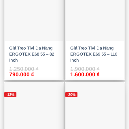
Giá Treo Tivi Đa Năng
Giá Treo Tivi Đa Năng
ERGOTEK E68 55 – 82
ERGOTEK E69 55 – 110
Inch
Inch
1.250.000
₫
1.900.000
₫
Giá
Giá
Giá
Giá
790.000
₫
1.600.000
₫
gốc
hiện
gốc
hiện
là:
tại
là:
tại
1.250.000 ₫.
là:
1.900.000 ₫.
là:
-13%
-20%
790.000 ₫.
1.600.000 ₫