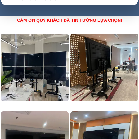
CẢM ƠN QUÝ KHÁCH ĐÃ TIN TƯỞNG LỰA CHỌN!