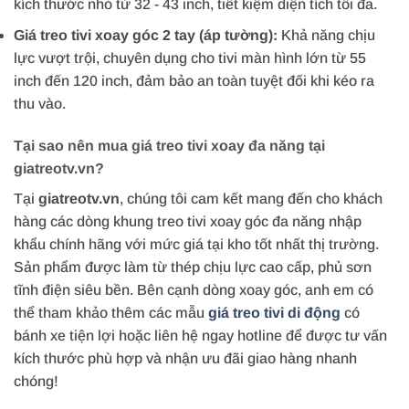
kích thước nhỏ từ 32 - 43 inch, tiết kiệm diện tích tối đa.
Giá treo tivi xoay góc 2 tay (áp tường):
Khả năng chịu
lực vượt trội, chuyên dụng cho tivi màn hình lớn từ 55
inch đến 120 inch, đảm bảo an toàn tuyệt đối khi kéo ra
thu vào.
Tại sao nên mua giá treo tivi xoay đa năng tại
giatreotv.vn?
Tại
giatreotv.vn
, chúng tôi cam kết mang đến cho khách
hàng các dòng khung treo tivi xoay góc đa năng nhập
khẩu chính hãng với mức giá tại kho tốt nhất thị trường.
Sản phẩm được làm từ thép chịu lực cao cấp, phủ sơn
tĩnh điện siêu bền. Bên cạnh dòng xoay góc, anh em có
thể tham khảo thêm các mẫu
giá treo tivi di động
có
bánh xe tiện lợi hoặc liên hệ ngay hotline để được tư vấn
kích thước phù hợp và nhận ưu đãi giao hàng nhanh
chóng!