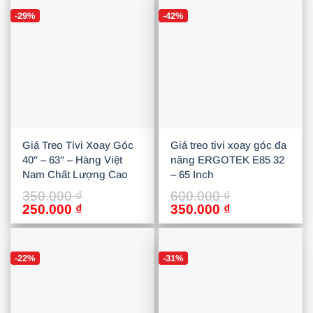
900.000 ₫.
là:
2.500.000 ₫.
là:
-29%
-42%
550.000 ₫.
1.890.000 ₫
Giá Treo Tivi Xoay Góc
Giá treo tivi xoay góc đa
40″ – 63″ – Hàng Việt
năng ERGOTEK E85 32
Nam Chất Lượng Cao
– 65 Inch
350.000
₫
600.000
₫
Giá
Giá
Giá
Giá
250.000
₫
350.000
₫
gốc
hiện
gốc
hiện
là:
tại
là:
tại
350.000 ₫.
là:
600.000 ₫.
là:
-22%
-31%
250.000 ₫.
350.000 ₫.