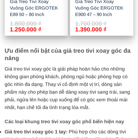
Giá Treo Tivi Xoay
Giá Treo Tivi Xoay
Vuông Góc ERGOTEK
Vuông Góc ERGOTEK
E89 50 – 80 Inch
E900 47 – 90 Inch
1.800.000
₫
1.700.000
₫
Giá
Giá
Giá
Giá
1.250.000
₫
1.390.000
₫
gốc
hiện
gốc
hiện
là:
tại
là:
tại
1.800.000 ₫.
là:
1.700.000 ₫.
là:
Ưu điểm nổi bật của giá treo tivi xoay góc đa
1.250.000 ₫.
1.390.000 ₫
năng
Giá treo tivi xoay góc là giải pháp hoàn hảo cho những
không gian phòng khách, phòng ngủ hoặc phòng họp có
góc nhìn đa dạng. Thay vì cố định một vị trí, dòng sản
phẩm này cho phép bạn dễ dàng xoay tivi sang trái, sang
phải, ngửa lên hoặc cụp xuống để có góc xem thoải mái
nhất, hạn chế tối đa tình trạng lóa mắt.
Các loại khung treo tivi xoay góc phổ biến hiện nay
Giá treo tivi xoay góc 1 tay:
Phù hợp cho các dòng tivi