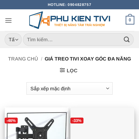
Bỏ
HOTLINE: 0904828757
qua
nội
0
dung
Tìm
kiếm:
TRANG CHỦ
/
GIÁ TREO TIVI XOAY GÓC ĐA NĂNG
LỌC
-46%
-33%