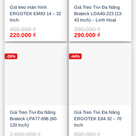
Giá treo màn hình
Giá Treo Tivi Đa Năng
ERGOTEK EM83 14 – 32
Brateck LDA40-223 (13-
Inch
43 Inch) – Linh Hoạt
400.000
₫
390.000
₫
Giá
Giá
Giá
Giá
220.000
₫
290.000
₫
gốc
hiện
gốc
hiện
là:
tại
là:
tại
400.000 ₫.
là:
390.000 ₫.
là:
-26%
-44%
220.000 ₫.
290.000 ₫.
Giá Treo Tivi Đa Năng
Giá Treo Tivi Đa Năng
Brateck LPA77-696 (60-
ERGOTEK E64 32 – 70
120 Inch)
Inch
2.690.000
₫
800.000
₫