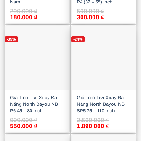
Nam
P4 (32 – 55) Inch
290.000
₫
590.000
₫
Giá
Giá
Giá
Giá
180.000
₫
300.000
₫
gốc
hiện
gốc
hiện
là:
tại
là:
tại
290.000 ₫.
là:
590.000 ₫.
là:
-39%
-24%
180.000 ₫.
300.000 ₫.
Giá Treo Tivi Xoay Đa
Giá Treo Tivi Xoay Đa
Năng North Bayou NB
Năng North Bayou NB
P6 45 – 80 Inch
SP5 75 – 110 Inch
900.000
₫
2.500.000
₫
Giá
Giá
Giá
Giá
550.000
₫
1.890.000
₫
gốc
hiện
gốc
hiện
là:
tại
là:
tại