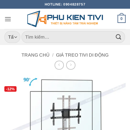
Bỏ
HOTLINE: 0904828757
qua
nội
0
dung
Tìm
kiếm:
TRANG CHỦ
/
GIÁ TREO TIVI DI ĐỘNG
-12%