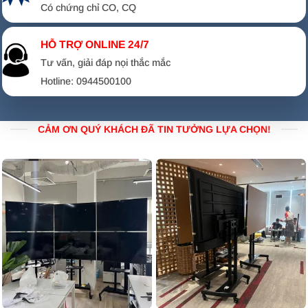
Có chứng chỉ CO, CQ
Điều chỉnh độ cao:
Thay đổi tầm nhìn linh hoạt từ
1m2 đến 1m6 để phù hợp với không gian sử dụng.\
HỖ TRỢ ONLINE 24/7
Tư vấn, giải đáp nọi thắc mắc
Hotline: 0944500100
CẢM ƠN QUÝ KHÁCH ĐÃ TIN TƯỞNG LỰA CHỌN!