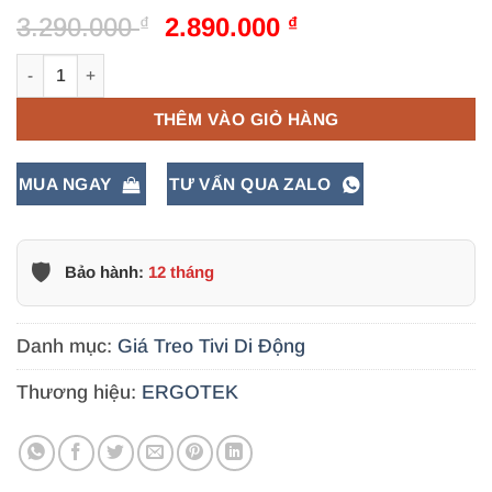
Giá
Giá
3.290.000
2.890.000
₫
₫
gốc
hiện
Giá Treo Tivi Di Động Xoay Ngang Dọc ErgoTek E2290 (37 - 86 
là:
tại
3.290.000 ₫.
là:
THÊM VÀO GIỎ HÀNG
2.890.000 ₫.
MUA NGAY
TƯ VẤN QUA ZALO
🛡️
Bảo hành:
12 tháng
Danh mục:
Giá Treo Tivi Di Động
Thương hiệu:
ERGOTEK