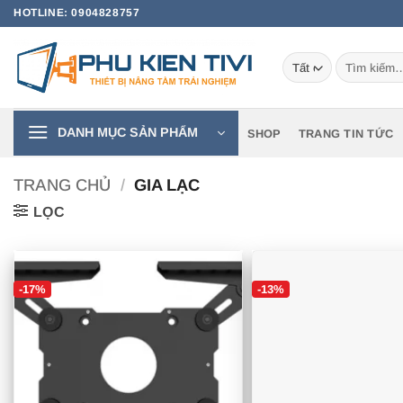
Bỏ
HOTLINE: 0904828757
qua
nội
Tìm
dung
kiếm:
DANH MỤC SẢN PHẨM
SHOP
TRANG TIN TỨC
TRANG CHỦ
/
GIA LẠC
LỌC
-17%
-13%