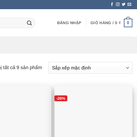
0
ĐĂNG NHẬP
GIỎ HÀNG /
0
₫
hị tất cả 9 sản phẩm
-26%