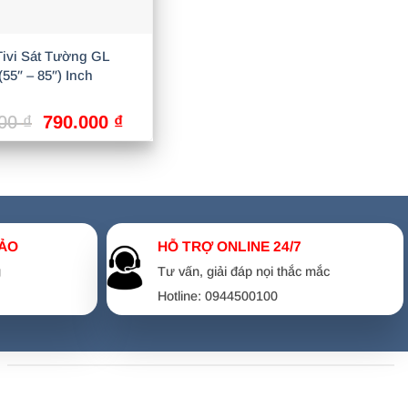
Tivi Sát Tường GL
55″ – 85″) Inch
Giá
Giá
000
₫
790.000
₫
gốc
hiện
là:
tại
990.000 ₫.
là:
790.000 ₫.
ẢO
HỖ TRỢ ONLINE 24/7
g
Tư vấn, giải đáp nọi thắc mắc
Hotline: 0944500100