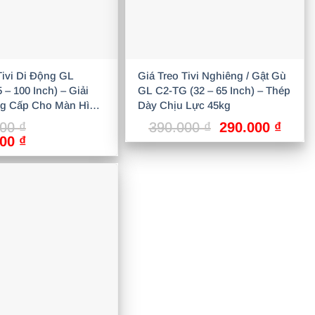
Tivi Di Động GL
Giá Treo Tivi Nghiêng / Gật Gù
 – 100 Inch) – Giải
GL C2-TG (32 – 65 Inch) – Thép
g Cấp Cho Màn Hình
Dày Chịu Lực 45kg
Giá
Giá
000
₫
390.000
₫
290.000
₫
Giá
gốc
hiện
000
₫
hiện
là:
tại
tại
390.000 ₫.
là:
00 ₫.
là:
290.0
4.350.000 ₫.