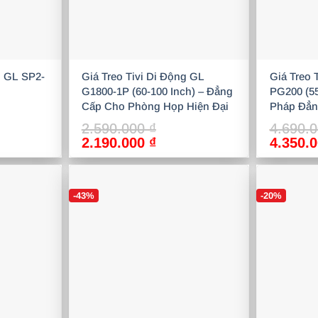
g GL SP2-
Giá Treo Tivi Di Động GL
Giá Treo 
G1800-1P (60-100 Inch) – Đẳng
PG200 (55
Cấp Cho Phòng Họp Hiện Đại
Pháp Đẳn
Lớn
2.590.000
₫
4.690.
Giá
Giá
Giá
2.190.000
₫
4.350.
gốc
hiện
gốc
là:
tại
là:
2.590.000 ₫.
là:
4.690.0
-43%
-20%
0.000 ₫.
2.190.000 ₫.