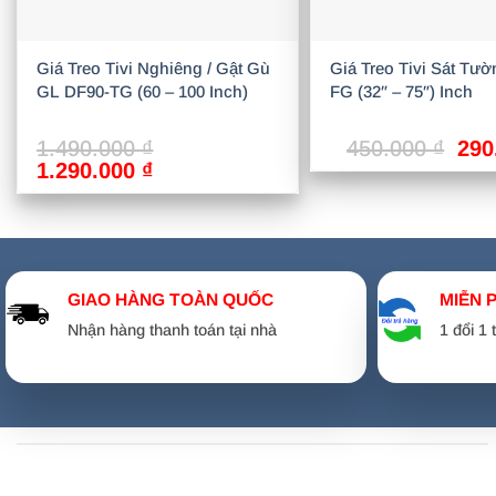
Giá Treo Tivi Nghiêng / Gật Gù
Giá Treo Tivi Sát Tư
GL DF90-TG (60 – 100 Inch)
FG (32″ – 75″) Inch
Giá
1.490.000
₫
450.000
₫
290
Giá
Giá
gốc
1.290.000
₫
gốc
hiện
là:
là:
tại
450
1.490.000 ₫.
là:
1.290.000 ₫.
GIAO HÀNG TOÀN QUỐC
MIỄN 
Nhận hàng thanh toán tại nhà
1 đổi 1