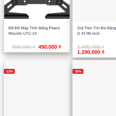
Đế Đỡ Máy Tính Bảng Peace
Giá Treo Tivi Đa Năn
Mounts UTC-13
G 47-90 inch
Giá
Giá
590.000
₫
490.000
₫
1.490.000
₫
gốc
hiện
Giá
Giá
1.290.000
₫
là:
tại
gốc
hiện
590.000 ₫.
là:
là:
tại
490.000 ₫.
1.490.000 ₫.
là:
-13%
-36%
1.29