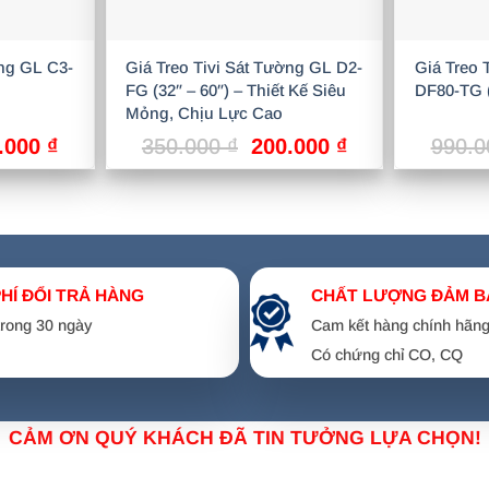
ờng GL C3-
Giá Treo Tivi Sát Tường GL D2-
Giá Treo 
FG (32″ – 60″) – Thiết Kế Siêu
DF80-TG (
Mỏng, Chịu Lực Cao
Giá
Giá
Giá
.000
₫
350.000
₫
200.000
₫
990.
hiện
gốc
hiện
tại
là:
tại
.000 ₫.
là:
350.000 ₫.
là:
290.000 ₫.
200.000 ₫.
PHÍ ĐỔI TRẢ HÀNG
CHẤT LƯỢNG ĐẢM B
 trong 30 ngày
Cam kết hàng chính hãn
Có chứng chỉ CO, CQ
CẢM ƠN QUÝ KHÁCH ĐÃ TIN TƯỞNG LỰA CHỌN!