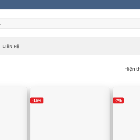
LIÊN HỆ
Hiện t
-15%
-7%