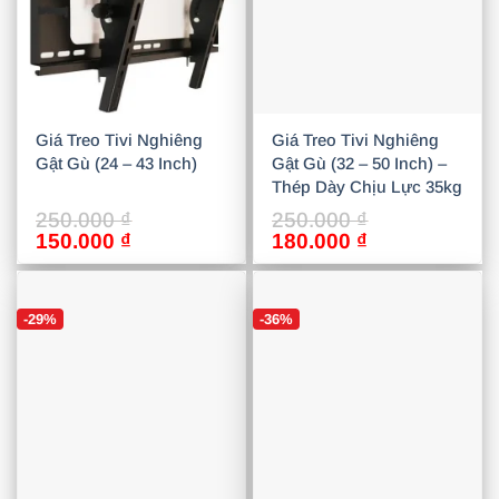
Giá Treo Tivi Nghiêng
Giá Treo Tivi Nghiêng
Gật Gù (24 – 43 Inch)
Gật Gù (32 – 50 Inch) –
Thép Dày Chịu Lực 35kg
250.000
₫
250.000
₫
Giá
Giá
Giá
Giá
150.000
₫
180.000
₫
gốc
hiện
gốc
hiện
là:
tại
là:
tại
250.000 ₫.
là:
250.000 ₫.
là:
-29%
-36%
150.000 ₫.
180.000 ₫.