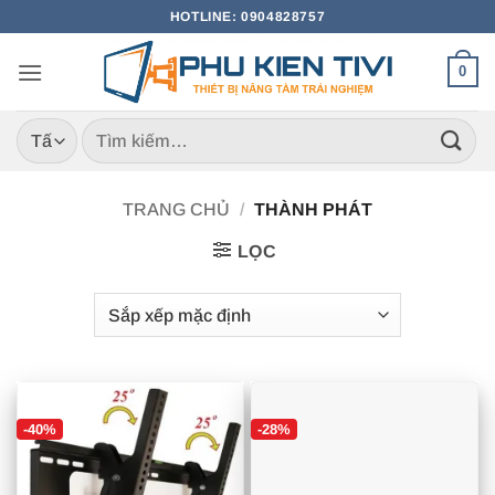
Bỏ
HOTLINE: 0904828757
qua
nội
0
dung
Tìm
kiếm:
TRANG CHỦ
/
THÀNH PHÁT
LỌC
-40%
-28%