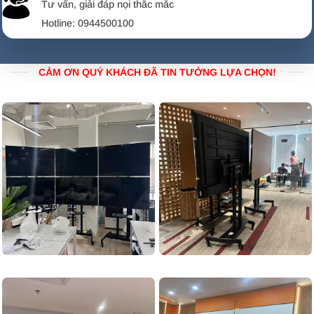
Tư vấn, giải đáp nọi thắc mắc
Hotline: 0944500100
CẢM ƠN QUÝ KHÁCH ĐÃ TIN TƯỞNG LỰA CHỌN!