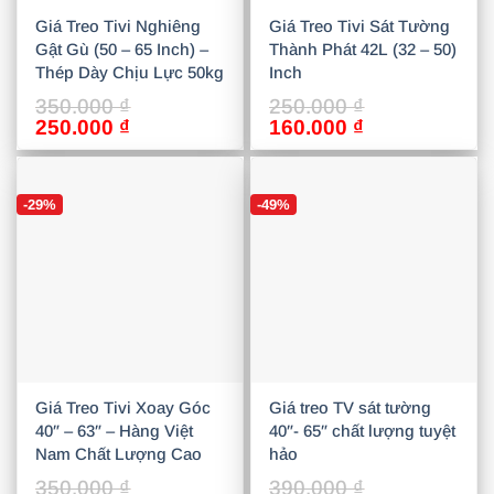
Giá Treo Tivi Nghiêng
Giá Treo Tivi Sát Tường
Gật Gù (50 – 65 Inch) –
Thành Phát 42L (32 – 50)
Thép Dày Chịu Lực 50kg
Inch
350.000
₫
250.000
₫
Giá
Giá
Giá
Giá
250.000
₫
160.000
₫
gốc
hiện
gốc
hiện
là:
tại
là:
tại
350.000 ₫.
là:
250.000 ₫.
là:
-29%
-49%
250.000 ₫.
160.000 ₫.
Giá Treo Tivi Xoay Góc
Giá treo TV sát tường
40″ – 63″ – Hàng Việt
40″- 65″ chất lượng tuyệt
Nam Chất Lượng Cao
hảo
350.000
₫
390.000
₫