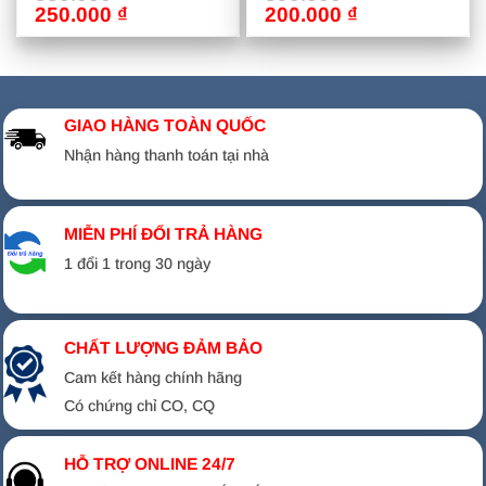
Giá
Giá
Giá
Giá
250.000
₫
200.000
₫
gốc
hiện
gốc
hiện
là:
tại
là:
tại
350.000 ₫.
là:
390.000 ₫.
là:
250.000 ₫.
200.000 ₫.
GIAO HÀNG TOÀN QUỐC
Nhận hàng thanh toán tại nhà
MIỄN PHÍ ĐỔI TRẢ HÀNG
1 đổi 1 trong 30 ngày
CHẤT LƯỢNG ĐẢM BẢO
Cam kết hàng chính hãng
Có chứng chỉ CO, CQ
HỖ TRỢ ONLINE 24/7