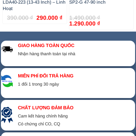
LDA40-223 (13-43 Inch) – Linh
SP2-G 47-90 inch
Hoạt
Khoảng cách sát tường:
116 mm
Giá
Giá
390.000
₫
290.000
₫
1.490.000
₫
gốc
hiện
Giá
Giá
1.290.000
₫
Khoảng cách kéo xa tường:
708 mm
là:
tại
gốc
hiện
390.000 ₫.
là:
là:
tại
Góc nghiêng:
+15° / -5°
290.000 ₫.
1.490.000 ₫.
là:
GIAO HÀNG TOÀN QUỐC
1.290.000 ₫.
Góc xoay:
50° – 70°
Nhận hàng thanh toán tại nhà
Tương thích chuẩn VESA:
400x400mm đến
800x600mm
MIỄN PHÍ ĐỔI TRẢ HÀNG
1 đổi 1 trong 30 ngày
Chất liệu:
Thép SPCC cán nguội
CHẤT LƯỢNG ĐẢM BẢO
Cam kết hàng chính hãng
Có chứng chỉ CO, CQ