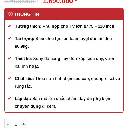
Giá
Giá
2.500.000
1.890.000
gốc
hiện
là:
tại
2.500.000 ₫.
là:
Tương thích:
Phù hợp cho TV lớn từ 75 – 110
inch
.
1.890.000 ₫.
Tải trọng:
Siêu chịu lực, an toàn tuyệt đối lên đến
90.9kg
.
Thiết kế:
Xoay đa năng, tay đòn kép siêu dày, vươn
xa linh hoạt.
Chất liệu:
Thép sơn tĩnh điện cao cấp, chống rỉ sét và
rung lắc.
Lắp đặt:
Bản mã lớn chắc chắn, đầy đủ phụ kiện
chuyên dụng đi kèm.
Giá Treo Tivi Xoay Đa Năng North Bayou NB SP5 75 – 110 Inch