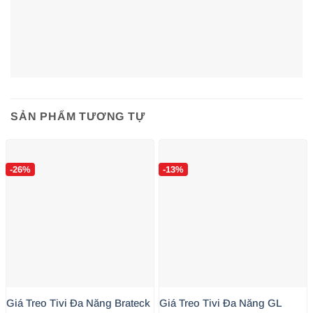
SẢN PHẨM TƯƠNG TỰ
-26%
-13%
THÔNG SỐ KỸ THUẬT CHUẨN
Model:
North Bayou NB SP5
Kích thước hỗ trợ:
75 inch đến 110 inch
Giá Treo Tivi Đa Năng Brateck
Giá Treo Tivi Đa Năng GL
Tải trọng tối đa:
90.9 kg