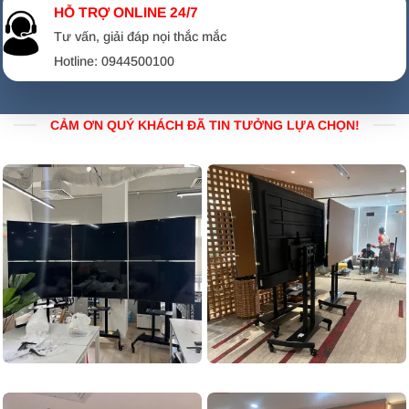
HỖ TRỢ ONLINE 24/7
Tư vấn, giải đáp nọi thắc mắc
Hotline: 0944500100
CẢM ƠN QUÝ KHÁCH ĐÃ TIN TƯỞNG LỰA CHỌN!
TÍNH NĂNG NỔI BẬT VÀ LÝ DO NÊN CHỌN NORTH
BAYOU NB SP5
Cấu trúc 6 tay siêu chịu lực:
Khác với các dòng giá
treo thông thường, NB SP5 sở hữu hệ thống 6 cánh
tay thép dày dặn, giúp treo những dòng Tivi cực đại từ