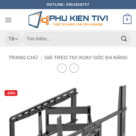
Bỏ
HOTLINE: 0904828757
qua
nội
0
dung
Tìm
kiếm:
TRANG CHỦ
/
GIÁ TREO TIVI XOAY GÓC ĐA NĂNG
-24%