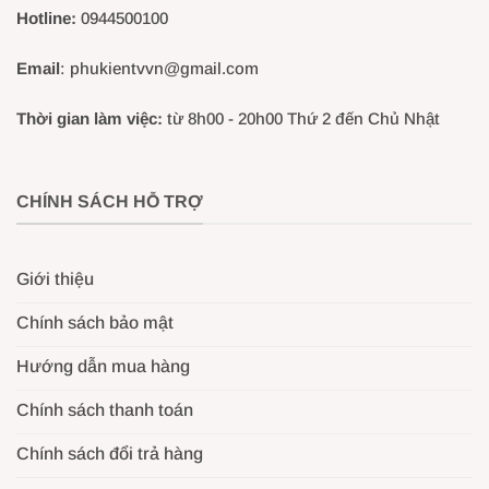
Hotline:
0944500100
tĩnh điện bền bỉ, chống oxy hóa, đảm bảo tính thẩm mỹ
sang trọng cho các căn hộ cao cấp và biệt thự.
Email
: phukientvvn@gmail.com
Lắp đặt an toàn:
Bản mã gắn tường bản lớn giúp phân
Thời gian làm việc:
từ 8h00 - 20h00 Thứ 2 đến Chủ Nhật
tán lực đều lên bề mặt tường, đảm bảo tivi đắt tiền của
bạn luôn được giữ cố định an toàn nhất.
CHÍNH SÁCH HỖ TRỢ
👉 “Anh/chị cần tư vấn kỹ thuật nhanh qua Zalo?
Nhắn tin ngay tại đây: [
Tư vấn Zalo
]”
Giới thiệu
Chính sách bảo mật
Hướng dẫn mua hàng
Chính sách thanh toán
Chính sách đổi trả hàng