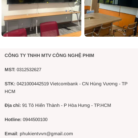
Khả năng tương thích cao
– Như đã nói ở trên,
NBH-6E
có VESA lắp đặt chuẩn 75x75mm 
chứ không chỉ riêng các sản phẩm của hãng. Vì vậy khách h
CÔNG TY TNHH MTV CÔNG NGHỆ PHIM
MST:
0312532627
STK:
0421000442519 Vietcombank - CN Hùng Vương - TP
HCM
Địa chỉ:
91 Tô Hiến Thành - P Hòa Hưng - TP.HCM
Hotline:
0944500100
Email
: phukientvvn@gmail.com