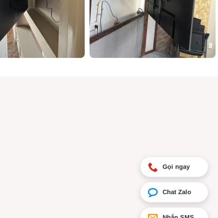
ẩm chân màn hình vi tính đa năng hiện nay trên thị trường
p với các
Giá treo màn hình máy tính
(Arm) màn hình khác.
Gọi ngay
Chat Zalo
Nhắn SMS