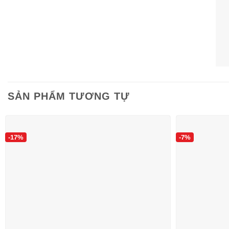
SẢN PHẨM TƯƠNG TỰ
-17%
-7%
Thông tin sản phẩm: Brateck NBH-6E Ergonomic Aluminum
• Chất liệu: Hợp kim nhôm cao cấp (Aluminum Alloy)
• Khả năng tương thích: Phù hợp với laptop từ 11” đến 17.3”
• Tải trọng tối đa: 9 kg