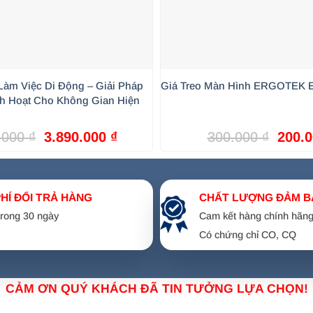
tầm mắt
 thiết bị
Làm Việc Di Động – Giải Pháp
Giá Treo Màn Hình ERGOTEK E
h Hoạt Cho Không Gian Hiện
Giá
Giá
Giá
.000
₫
3.890.000
₫
300.000
₫
200.
gốc
hiện
gốc
là:
tại
là:
4.200.000 ₫.
là:
300.0
3.890.000 ₫.
PHÍ ĐỔI TRẢ HÀNG
CHẤT LƯỢNG ĐẢM B
gian dài
 trong 30 ngày
Cam kết hàng chính hãn
Có chứng chỉ CO, CQ
CẢM ƠN QUÝ KHÁCH ĐÃ TIN TƯỞNG LỰA CHỌN!