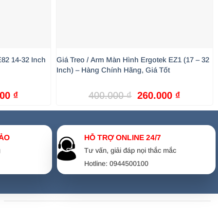
82 14-32 Inch
Giá Treo / Arm Màn Hình Ergotek EZ1 (17 – 32
Inch) – Hàng Chính Hãng, Giá Tốt
Giá
Giá
Giá
000
₫
400.000
₫
260.000
₫
hiện
gốc
hiện
tại
là:
tại
00 ₫.
là:
400.000 ₫.
là:
200.000 ₫.
260.000 
ẢO
HỖ TRỢ ONLINE 24/7
g
Tư vấn, giải đáp nọi thắc mắc
Hotline: 0944500100