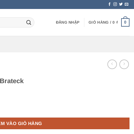
0
ĐĂNG NHẬP
GIỎ HÀNG /
0
₫
 Brateck
ng
ÊM VÀO GIỎ HÀNG
.