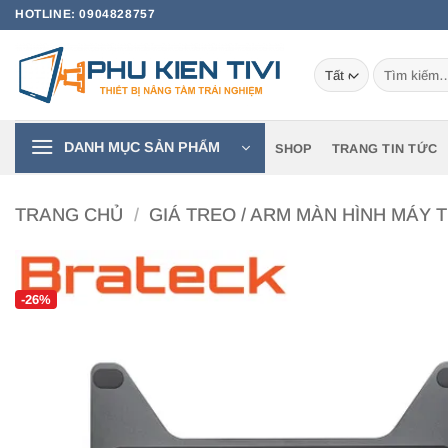
Bỏ
HOTLINE: 0904828757
qua
nội
Tìm
dung
kiếm:
DANH MỤC SẢN PHẨM
SHOP
TRANG TIN TỨC
TRANG CHỦ
/
GIÁ TREO / ARM MÀN HÌNH MÁY T
-26%