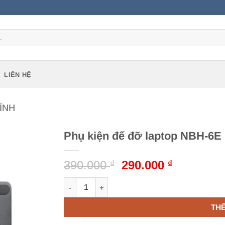
LIÊN HỆ
ÍNH
Phụ kiện đế đỡ laptop NBH-6E
Giá
Giá
390.000
290.000
₫
₫
gốc
hiện
Phụ kiện đế đỡ laptop NBH-6E Brateck số lượ
là:
tại
390.000 ₫.
là:
TH
290.000 ₫