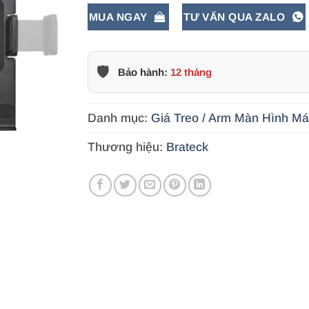
MUA NGAY
TƯ VẤN QUA ZALO
🛡️
Bảo hành:
12 tháng
Danh mục:
Giá Treo / Arm Màn Hình Má
Thương hiệu:
Brateck