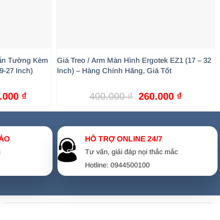
Gắn Tường Kèm
Giá Treo / Arm Màn Hình Ergotek EZ1 (17 – 32
-27 Inch)
Inch) – Hàng Chính Hãng, Giá Tốt
Giá
Giá
Giá
0.000
₫
400.000
₫
260.000
₫
hiện
gốc
hiện
kg mỗi bên. Phù hợp cho hầu hết các loại màn hình từ 17
tại
là:
tại
.000 ₫.
là:
400.000 ₫.
là:
2.590.000 ₫.
260.000 
ẢO
HỖ TRỢ ONLINE 24/7
ng lên xuống để phù hợp với hướng mắt nhìn, giúp giảm
g
Tư vấn, giải đáp nọi thắc mắc
Hotline: 0944500100
hắn và không làm hư hại mặt bàn.
h anh em có thể tận dụng để bàn phím, loa hoặc đồ trang