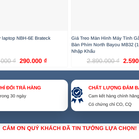
 laptop NBH-6E Brateck
Giá Treo Màn Hình Máy Tính 
Bàn Phím North Bayou MB32 (19
Nhập Khẩu
ình Ergotek EZ3
Giá
Giá
Giá
.000
₫
290.000
₫
2.890.000
₫
2.59
gốc
hiện
gốc
tĩnh điện dày dặn, chịu được 2 màn hình trọng lượng tối đa 8
là:
tại
là:
390.000 ₫.
là:
2.890
290.000 ₫.
PHÍ ĐỔI TRẢ HÀNG
CHẤT LƯỢNG ĐẢM B
ọc màn hình 360 độ tùy ý. Khớp nối cho phép chỉnh góc nghiê
 trong 30 ngày
Cam kết hàng chính hãn
Có chứng chỉ CO, CQ
đục). Chỉ cần vặn vít kẹp vào mép bàn là xong, cực kỳ chắc c
hay thế bằng một cột trụ duy nhất. Khoảng trống dưới màn hìn
CẢM ƠN QUÝ KHÁCH ĐÃ TIN TƯỞNG LỰA CHỌN!