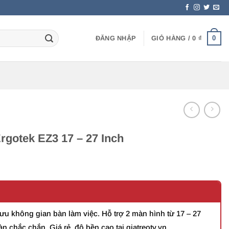
0
ĐĂNG NHẬP
GIỎ HÀNG /
0
₫
rgotek EZ3 17 – 27 Inch
 ưu không gian bàn làm việc. Hỗ trợ 2 màn hình từ 17 – 27
.
àn chắc chắn. Giá rẻ, độ bền cao tại giatreotv.vn.