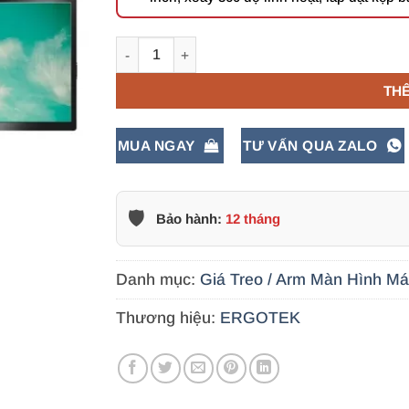
Giá Treo 2 Màn Hình Kẹp Bàn Ergotek EZ3 17 -
TH
MUA NGAY
TƯ VẤN QUA ZALO
🛡️
Bảo hành:
12 tháng
Danh mục:
Giá Treo / Arm Màn Hình Má
Thương hiệu:
ERGOTEK