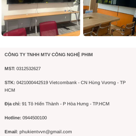
CÔNG TY TNHH MTV CÔNG NGHỆ PHIM
MST:
0312532627
STK:
0421000442519 Vietcombank - CN Hùng Vương - TP
HCM
Địa chỉ:
91 Tô Hiến Thành - P Hòa Hưng - TP.HCM
Hotline:
0944500100
👉 “Anh/chị c
Email
: phukientvvn@gmail.com