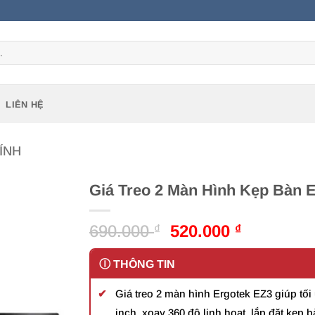
LIÊN HỆ
ÍNH
Giá Treo 2 Màn Hình Kẹp Bàn E
Giá
Giá
690.000
520.000
₫
₫
gốc
hiện
là:
tại
690.000 ₫.
là:
Giá treo 2 màn hình Ergotek EZ3 giúp tối
520.000 ₫
inch, xoay 360 độ linh hoạt, lắp đặt kẹp b