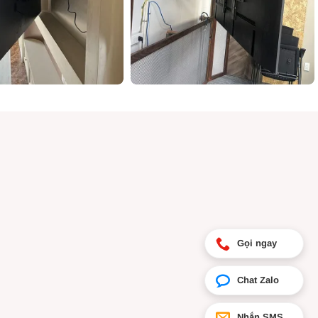
Gọi ngay
Chat Zalo
[
Tư vấn Zalo
]”
Nhắn SMS