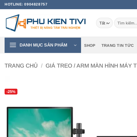
Bỏ
HOTLINE: 0904828757
qua
nội
Tìm
dung
kiếm:
DANH MỤC SẢN PHẨM
SHOP
TRANG TIN TỨC
TRANG CHỦ
/
GIÁ TREO / ARM MÀN HÌNH MÁY T
-25%